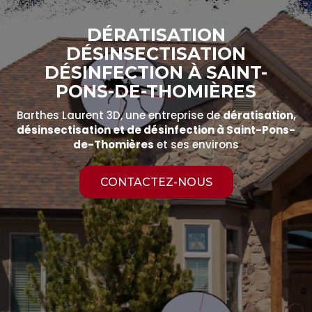
DÉRATISATION
DÉSINSECTISATION
DÉSINFECTION À SAINT-
PONS-DE-THOMIÈRES
Barthes Laurent 3D, une entreprise de
dératisation,
désinsectisation et de désinfection à Saint-Pons-
de-Thomières
et ses environs
CONTACTEZ-NOUS