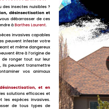
 des insectes nuisibles ?
ion, désinsectisation et
 vous débarrasser de ces
tendre à
Barthes Laurent
.
pèces invasives capables
es peuvent infester votre
ngeant et même dangereux
euvent être à l’origine de
 de ronger tout sur leur
, ils peuvent transmettre
contaminer vos animaux
désinsectisation, et en
es solutions efficaces et
et les espèces invasives.
sser de tous types de