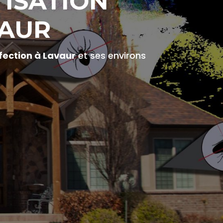
TISATION
VAUR
nfection à Lavaur
et ses environs