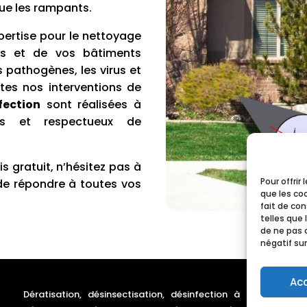
que les rampants.
ertise pour le nettoyage
res et de vos bâtiments
s pathogènes, les virus et
tes nos interventions de
fection
sont réalisées à
ces et respectueux de
 gratuit, n’hésitez pas à
Pour offrir
 de répondre à toutes vos
que les co
fait de co
telles que 
de ne pas 
négatif sur
Ac
Dératisation, désinsectisation, désinfection à Castres
–
D