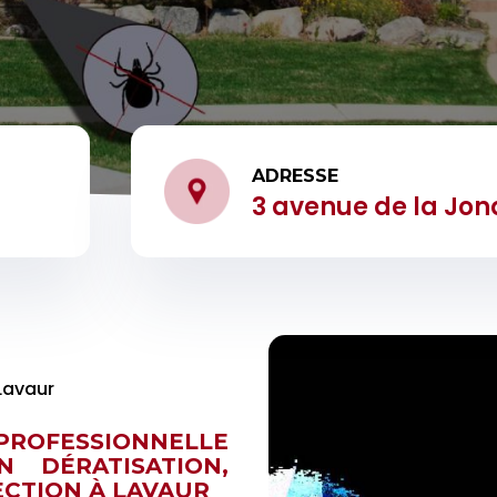
ADRESSE
3 avenue de la Jon
Lavaur
PROFESSIONNELLE
 DÉRATISATION,
ECTION À
LAVAUR