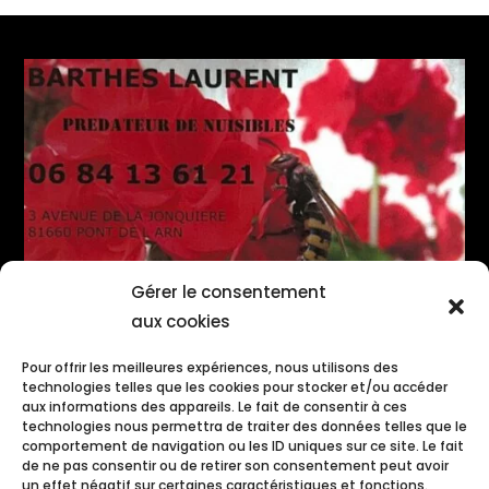
Gérer le consentement
aux cookies
Dératisation, désinsectisation, désinfection à Castres
–
Pour offrir les meilleures expériences, nous utilisons des
Dératisation, désinsectisation, désinfection à Gaillac
–
technologies telles que les cookies pour stocker et/ou accéder
Dératisation, désinsectisation, désinfection à Mazamet
–
aux informations des appareils. Le fait de consentir à ces
Dératisation, désinsectisation, désinfection à Réalmont
–
technologies nous permettra de traiter des données telles que le
Dératisation, désinsectisation, désinfection à Lacaune
–
comportement de navigation ou les ID uniques sur ce site. Le fait
de ne pas consentir ou de retirer son consentement peut avoir
Dératisation, désinsectisation, désinfection à Carcassonne
–
un effet négatif sur certaines caractéristiques et fonctions.