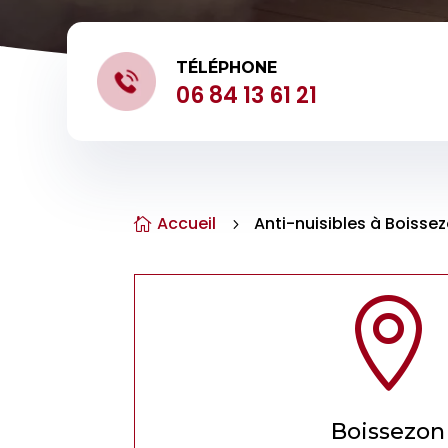
TÉLÉPHONE
06 84 13 61 21
Accueil
Anti-nuisibles à Boisse

5

Boissezon