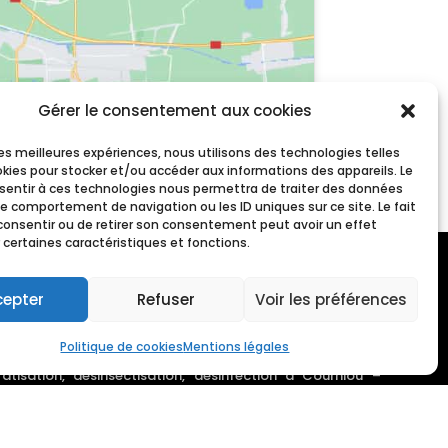
Gérer le consentement aux cookies
 les meilleures expériences, nous utilisons des technologies telles
okies pour stocker et/ou accéder aux informations des appareils. Le
nsentir à ces technologies nous permettra de traiter des données
le comportement de navigation ou les ID uniques sur ce site. Le fait
consentir ou de retirer son consentement peut avoir un effet
 certaines caractéristiques et fonctions.
ératisation, désinsectisation, désinfection à Gaillac
–
cepter
Refuser
Voir les préférences
ératisation, désinsectisation, désinfection à Réalmont
–
tisation, désinsectisation, désinfection à Carcassonne
–
Politique de cookies
Mentions légales
ation, désinsectisation, désinfection à Albi
–
Dératisation,
ratisation, désinsectisation, désinfection à Courniou
–
-Thomières
–
Dératisation, désinsectisation, désinfection à
Brassac
–
Dératisation, désinsectisation, désinfection à
 à Montredon-Labessonnié
–
Dératisation, désinsectisation,