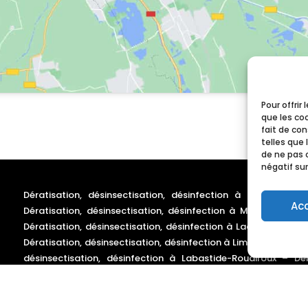
Pour offrir
que les co
fait de co
telles que 
de ne pas 
négatif sur
Dératisation, désinsectisation, désinfection à Castres
–
D
Ac
Dératisation, désinsectisation, désinfection à Mazamet
–
D
Dératisation, désinsectisation, désinfection à Lacaune
–
Déra
Dératisation, désinsectisation, désinfection à Limoux
–
Dératis
désinsectisation, désinfection à Labastide-Rouairoux
–
Dé
Dératisation, désinsectisation, désinfection à Saint-Pons-de
Olargues
–
Dératisation, désinsectisation, désinfection à 
Roquecourbe
–
Dératisation, désinsectisation, désinfection